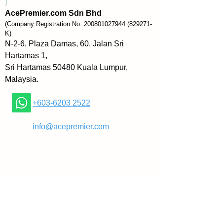
]
alan dan kekeringan idea pemas
AcePremier.com Sdn Bhd
aran.
(Company Registration No.
200801027944
(829271-
K)
Karya ini bukan sekadar buku bia
N-2-6, Plaza Damas, 60, Jalan Sri
sa. Ia merupakan kompilasi komp
Hartamas 1,
rehensif 99 strategi pemasaran ya
Sri Hartamas 50480 Kuala Lumpur,
ng telah dikaji dan diuji keberkes
Malaysia.
anannya. Setiap strategi yang dik
etengahkan telah disusun denga
+603-6203 2522
n teliti, disertakan dengan pelbag
ai taktik praktikal untuk memudah
​
info@acepremier.com
kan pelaksanaan. Pendekatan ini
 memastikan pembaca bukan sah
aja memahami teori di sebalik set
iap strategi, tetapi juga mempuny
ai panduan langkah demi langka
h untuk mengaplikasikannya dala
m perniagaan mereka. 