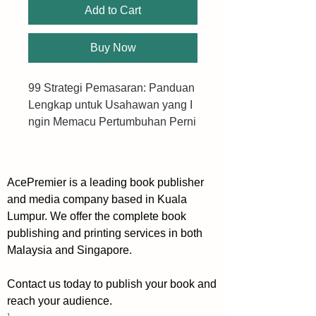
Add to Cart
Buy Now
99 Strategi Pemasaran: Panduan 
Lengkap untuk Usahawan yang I
ngin Memacu Pertumbuhan Perni
agaan
Dalam dunia perniagaan yang se
AcePremier is a leading book publisher
ntiasa berubah, usahawan sering 
and media company based in Kuala
menghadapi cabaran yang menc
Lumpur. We offer the complete book
abar, terutamanya dalam aspek p
publishing and printing services in both
emasaran dan jualan. Buku “99 S
Malaysia and Singapore.
trategi Pemasaran” hadir sebagai 
senjata rahsia untuk mereka yang
Contact us today to publish your book and
 sedang bergelut dengan masala
reach your audience.
h kewangan akibat kekurangan ju