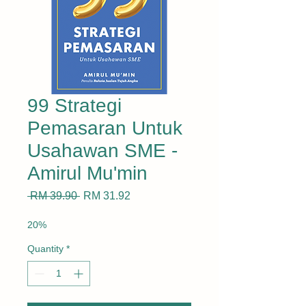
99 Strategi
Pemasaran Untuk
Usahawan SME -
Amirul Mu'min
Regular
Sale
 RM 39.90 
RM 31.92
Price
Price
20%
Quantity
*