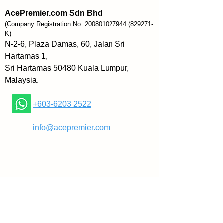
]
Satu peringatan mesra – untuk 
AcePremier.com Sdn Bhd
hari-hari anda rasa ringan dalam 
(Company Registration No.
200801027944
(829271-
dunia ini, dan untuk hari-hari di 
K)
mana matahari terasa lambat 
N-2-6, Plaza Damas, 60, Jalan Sri
untuk terbit. Satu peringatan 
Hartamas 1,
mesra saat hati anda penuh 
Sri Hartamas 50480 Kuala Lumpur,
dengan harapan, dan juga saat 
Malaysia.
anda sedang belajar 
menyembuhkannya. Satu 
+603-6203 2522
peringatan mesra saat anda 
mula percaya pada kebaikan, 
​
info@acepremier.com
dan saat anda perlukan kata-kata 
yang mampu memeluk kembali 
kepingan hati yang telah retak. 
Satu peringatan mesra ketika 
pertumbuhan terasa berat di 
udara, saat anda perlu 
menyisipkan kekuatan ke dalam 
tulang anda hanya untuk 