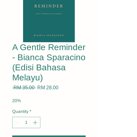
A Gentle Reminder
- Bianca Sparacino
(Edisi Bahasa
Melayu)
Regular
Sale
 RM 35.00 
RM 28.00
Price
Price
20%
Quantity
*