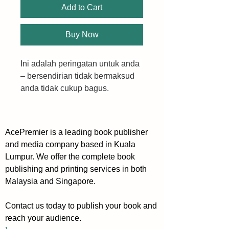
Add to Cart
Buy Now
Ini adalah peringatan untuk anda 
– bersendirian tidak bermaksud 
anda tidak cukup bagus.
Bersendirian bukan satu 
kelemahan, bukan sesuatu yang 
AcePremier is a leading book publisher
patut anda malu. Tidak, 
and media company based in Kuala
bersendirian ialah satu 
Lumpur. We offer the complete book
anugerah. Ia adalah asas, satu 
publishing and printing services in both
landasan kukuh dalam diri anda 
Malaysia and Singapore.
yang akan sentiasa ada, sama 
ada anda tidur di sisi tulang-
Contact us today to publish your book and
tulang letih insan lain atau tidak.
reach your audience.