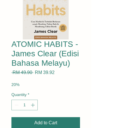
ATOMIC HABITS -
James Clear (Edisi
Bahasa Melayu)
Regular
Sale
 RM 49.90 
RM 39.92
Price
Price
20%
Quantity
*
Add to Cart