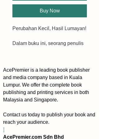
Buy Now
Perubahan Kecil, Hasil Lumayan!
Dalam buku ini, seorang penulis 
dan penceramah yang terkenal 
dalam topik pembentukan tabiat, 
James Clear bakal menjelaskan 
AcePremier is a leading book publisher
secara dasar tentang perubahan 
and media company based in Kuala
kecil yang sering kali dianggap 
Lumpur. We offer the complete book
remeh tetapi sebenarnya 
publishing and printing services in both
memberikan hasil yang luar 
Malaysia and Singapore.
biasa dalam kehidupan. Buku ini 
juga mengandungi strategi 
Contact us today to publish your book and
praktikal yang megajar anda cara 
reach your audience.
yang betul untuk membentuk 
]
tabiat baik dan menghentikan 
AcePremier.com Sdn Bhd