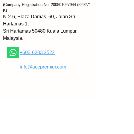
tabiat buruk.
(Company Registration No.
200801027944
(829271-
K)
Melalui buku ini anda akan 
N-2-6, Plaza Damas, 60, Jalan Sri
pelajari cara:
Hartamas 1,
meluangkan masa untuk tabiat 
Sri Hartamas 50480 Kuala Lumpur,
baharu (walaupun ketika sibuk);
Malaysia.
mengatasi kekurangan motivasi 
dan kemahuan;
+603-6203 2522
mereka bentuk persekitaran 
anda untuk menjadikan kejayaan 
​
info@acepremier.com
lebih mudah dicapai;
kembali ke landasan apabila 
anda menyimpang keluar;
... dan banyak lagi.
James Clear juga bakal 
mendedahkan tiga peringkat 
perubahan dengan cara yang 