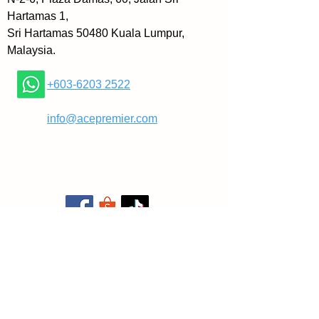
Apa yang anda akan belajar:
Hartamas 1,
• Cara guna AI untuk jana 
Sri Hartamas 50480 Kuala Lumpur,
pendapatan
Malaysia.
• Tips tingkatkan bisnes guna 
ChatGPT
+603-6203 2522
• Teknik buat content berkualiti 
dengan AI
​
info@acepremier.com
• Strategi marketing digital guna 
AI
• Panduan step-by-step 
masukkan AI dalam bisnes anda
Kenapa buku ini istimewa:
• Fokus pada pasaran Malaysia
• Senang nak ikut dan faham
• Tips yang dah terbukti berkesan
• Bonus: Senarai prompt 
ChatGPT yang boleh terus guna