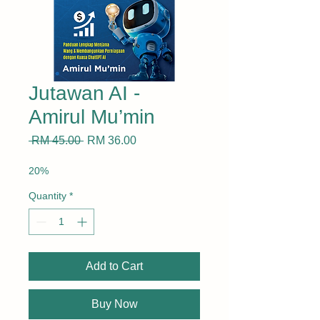
Jutawan AI -
Amirul Mu’min
Regular
Sale
 RM 45.00 
RM 36.00
Price
Price
20%
Quantity
*
Add to Cart
Buy Now