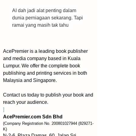
AI dah jadi alat penting dalam 
dunia perniagaan sekarang. Tapi 
ramai yang masih tak tahu 
macam mana nak guna teknologi 
hebat ni untuk manfaat diri 
sendiri. Buku “Jutawan AI” hadir 
AcePremier is a leading book publisher
untuk bantu anda.
and media company based in Kuala
Lumpur. We offer the complete book
Buku ni tulis khas untuk rakyat 
publishing and printing services in both
Malaysia. Kami kongsi cara-cara 
Malaysia and Singapore.
praktikal guna ChatGPT dan AI 
untuk buat duit dan majukan 
Contact us today to publish your book and
perniagaan. Tak kira sama ada 
reach your audience.
anda pelajar, freelancer, atau 
]
boss - buku ni sesuai untuk 
AcePremier.com Sdn Bhd
semua yang nak berjaya dalam 
(Company Registration No.
200801027944
(829271-
dunia digital.
K)
N-2-6, Plaza Damas, 60, Jalan Sri