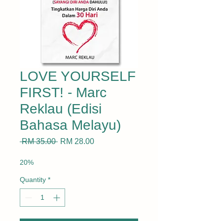
LOVE YOURSELF
FIRST! - Marc
Reklau (Edisi
Bahasa Melayu)
Regular
Sale
 RM 35.00 
RM 28.00
Price
Price
20%
Quantity
*