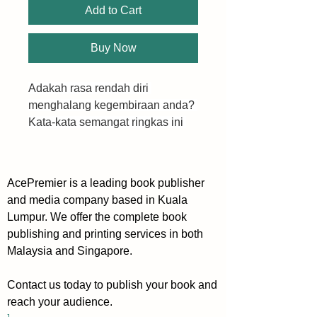
Add to Cart
Buy Now
Adakah rasa rendah diri 
menghalang kegembiraan anda? 
Kata-kata semangat ringkas ini 
akan membantu anda 
melangkah dengan penuh 
keyakinan.
AcePremier is a leading book publisher
and media company based in Kuala
Adakah anda sering 
Lumpur. We offer the complete book
mempersoalkan pilihan sendiri? 
publishing and printing services in both
Penat merasa seperti pendapat 
Malaysia and Singapore.
anda tidak penting? Kesilapan 
lalu membuat anda risaukan 
Contact us today to publish your book and
masa depan? Penulis terkenal 
reach your audience.
Marc Reklau telah meneliti 