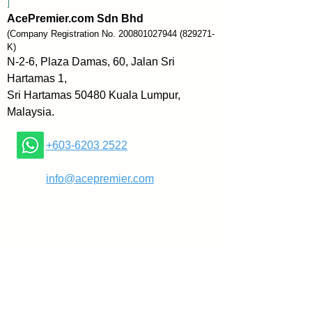
]
pelbagai sumber inspirasi 
AcePremier.com Sdn Bhd
selama lebih tiga puluh tiga 
(Company Registration No.
200801027944
(829271-
tahun. Kini, beliau telah 
K)
menghasilkan panduan mudah 
N-2-6, Plaza Damas, 60, Jalan Sri
ini untuk membantu anda hidup 
Hartamas 1,
dengan lebih yakin.
Sri Hartamas 50480 Kuala Lumpur,
Malaysia.
LOVE YOURSELF FIRST!: 
Tingkatkan Harga Diri Anda 
+603-6203 2522
dalam 30 Hari akan membuka 
jalan kepada perubahan besar 
​
info@acepremier.com
dalam hidup anda. Dengan 
bahasa yang mesra dan latihan 
praktikal, Reklau membantu 
anda mengatasi rasa cemas dan 
mengambil langkah kecil ke arah 
positif. Dengan belajar menerima 
diri sendiri, kelemahan dan 
semuanya, anda akan meraih 