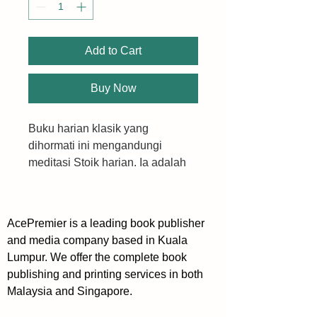
Add to Cart
Buy Now
Buku harian klasik yang 
dihormati ini mengandungi 
meditasi Stoik harian. Ia adalah 
satu-satunya edisi bercetak yang 
sah dan dilengkapi dengan 
penanda reben- di mana lebih 
AcePremier is a leading book publisher
daripada dua juta naskhah telah 
and media company based in Kuala
terjual!
Lumpur. We offer the complete book
publishing and printing services in both
Mengapa tokoh-tokoh terkemuka 
Malaysia and Singapore.
sepanjang zaman, dari George 
Washington hingga Frederick the 