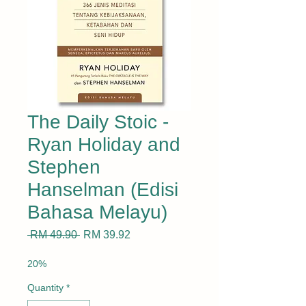
The Daily Stoic -
Ryan Holiday and
Stephen
Hanselman (Edisi
Bahasa Melayu)
Regular
Sale
 RM 49.90 
RM 39.92
Price
Price
20%
Quantity
*