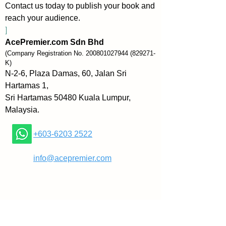
Contact us today to publish your book and
Great dan Ralph Waldo Emerson 
reach your audience.
serta tokoh-tokoh kontemporari 
]
seperti jurulatih pemenang Super 
AcePremier.com Sdn Bhd
Bowl, para CEO dan selebriti, 
(Company Registration No.
200801027944
(829271-
begitu meminati kebijaksanaan 
K)
Stoik? Jawapannya mudah: 
N-2-6, Plaza Damas, 60, Jalan Sri
mereka memahami bahawa 
Hartamas 1,
kebijaksanaan yang sejati akan 
Sri Hartamas 50480 Kuala Lumpur,
sentiasa relevan dan falsafah 
Malaysia.
bukan sekadar teori, tetapi 
panduan untuk menjalani 
+603-6203 2522
kehidupan yang lebih baik.
​
info@acepremier.com
The Daily Stoic menyajikan 366 
hari wawasan Stoik dan latihan 
praktikal, dengan terjemahan 
baru dari beberapa ahli falsafah 
yang paling dihormati dalam 