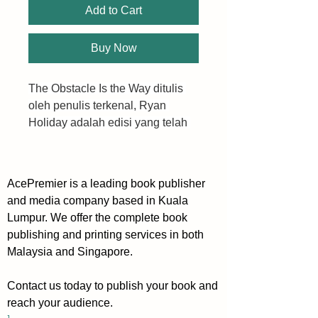
Add to Cart
Buy Now
The Obstacle Is the Way ditulis 
oleh penulis terkenal, Ryan 
Holiday adalah edisi yang telah 
diperbaharui dan diperluas dari 
buku yang pernah melancarkan 
fenomena global, menawarkan 
AcePremier is a leading book publisher
formula elastik yang tak 
and media company based in Kuala
terhingga untuk mengubah 
Lumpur. We offer the complete book
cabaran paling sukar menjadi 
publishing and printing services in both
pencapaian terbesar kita.
Malaysia and Singapore.
Sejak Ryan Holiday 
Contact us today to publish your book and
memperkenalkan dunia kepada 
reach your audience.
Stoikisme pada tahun 2014 