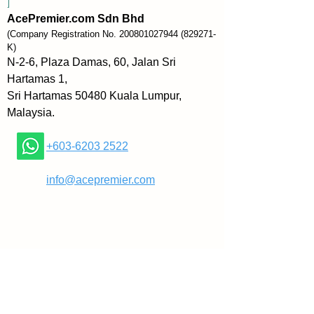
]
melalui edisi pertama buku ini, 
AcePremier.com Sdn Bhd
falsafah hidup yang sederhana 
(Company Registration No.
200801027944
(829271-
tetapi berpengaruh ini telah 
K)
menarik perhatian ramai. Buku 
N-2-6, Plaza Damas, 60, Jalan Sri
yang memberikan inspirasi dan 
Hartamas 1,
menarik ini menjadi sumber 
Sri Hartamas 50480 Kuala Lumpur,
hikmah yang sangat berharga 
Malaysia.
bagi sesiapa sahaja yang ingin 
mencapai kejayaan lebih besar 
+603-6203 2522
dalam apa yang mereka lakukan
—sama ada anda seorang 
​
info@acepremier.com
pelajar, ibu bapa, atlet 
profesional, atau pemimpin dunia.
Kini, buku ini hadir dengan 
pengenalan baru dan kandungan 
tambahan, termasuk pelbagai 
kisah inspirasi daripada tokoh-
tokoh berbeza.