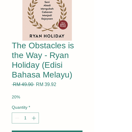
The Obstacles is
the Way - Ryan
Holiday (Edisi
Bahasa Melayu)
Regular
Sale
 RM 49.90 
RM 39.92
Price
Price
20%
Quantity
*